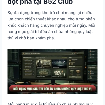
đột phá tại B52 Club
Sự đa dạng trong kho trò chơi mang lại nhiều
lựa chọn chiến thuật khác nhau cho từng phân
khúc khách hàng chuyên nghiệp mỗi ngày. Mỗi
hạng mục giải trí đều ẩn chứa những quy luật
thú vị chờ bạn khám phá.
Mỗi hạng mục giải trí đều ẩn chứa những quy