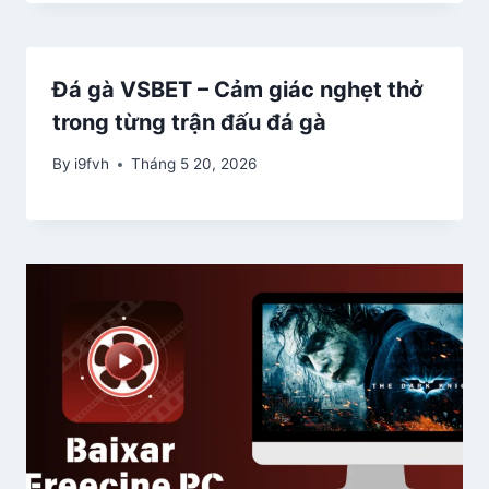
Đá gà VSBET – Cảm giác nghẹt thở
trong từng trận đấu đá gà
By
i9fvh
Tháng 5 20, 2026