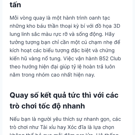
tấn
Mỗi vòng quay là một hành trình oanh tạc
những kho báu thần thoại kỳ bí với đồ họa 3D
lung linh sắc màu rực rỡ và sống động. Hãy
tưởng tượng bạn chỉ cần một cú chạm nhẹ để
kích hoạt các biểu tượng đặc biệt và chứng
kiến hũ vàng nổ tung. Việc vận hành B52 Club
theo hướng hiện đại giúp tỷ lệ hoàn trả luôn
nằm trong nhóm cao nhất hiện nay.
Quay số kết quả tức thì với các
trò chơi tốc độ nhanh
Nếu bạn là người yêu thích sự nhanh gọn, các
trò chơi như Tài xỉu hay Xóc đĩa là lựa chọn