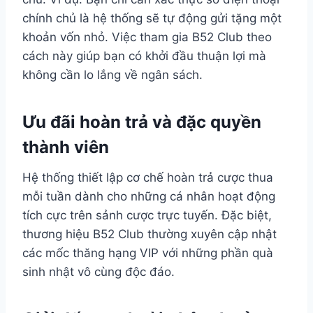
chính chủ là hệ thống sẽ tự động gửi tặng một
khoản vốn nhỏ. Việc tham gia B52 Club theo
cách này giúp bạn có khởi đầu thuận lợi mà
không cần lo lắng về ngân sách.
Ưu đãi hoàn trả và đặc quyền
thành viên
Hệ thống thiết lập cơ chế hoàn trả cược thua
mỗi tuần dành cho những cá nhân hoạt động
tích cực trên sảnh cược trực tuyến. Đặc biệt,
thương hiệu B52 Club thường xuyên cập nhật
các mốc thăng hạng VIP với những phần quà
sinh nhật vô cùng độc đáo.