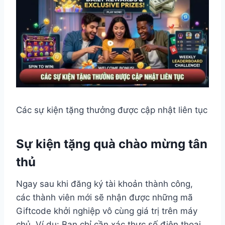
Các sự kiện tặng thưởng được cập nhật liên tục
Sự kiện tặng quà chào mừng tân
thủ
Ngay sau khi đăng ký tài khoản thành công,
các thành viên mới sẽ nhận được những mã
Giftcode khởi nghiệp vô cùng giá trị trên máy
chủ. Ví dụ: Bạn chỉ cần xác thực số điện thoại