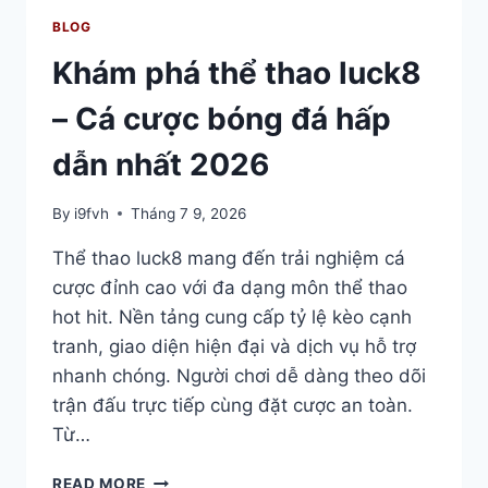
DIỆN
BLOG
THỜI
THƯỢNG,
Khám phá thể thao luck8
TRẢI
NGHIỆM
– Cá cược bóng đá hấp
CÁ
CƯỢC
dẫn nhất 2026
ĐỈNH
CAO
By
i9fvh
Tháng 7 9, 2026
Thể thao luck8 mang đến trải nghiệm cá
cược đỉnh cao với đa dạng môn thể thao
hot hit. Nền tảng cung cấp tỷ lệ kèo cạnh
tranh, giao diện hiện đại và dịch vụ hỗ trợ
nhanh chóng. Người chơi dễ dàng theo dõi
trận đấu trực tiếp cùng đặt cược an toàn.
Từ…
KHÁM
READ MORE