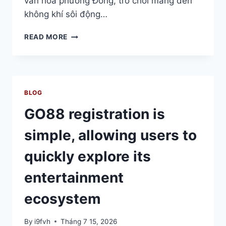
văn hóa phương Đông, trò chơi mang đến
không khí sôi động…
GOD
READ MORE
OF
WEALTH
SLOTS
AT
NOHU90
BLOG
CAPTIVATES
PLAYERS
GO88 registration is
WITH
A
simple, allowing users to
VIBRANT
FORTUNE-
quickly explore its
THEMED
GAMING
entertainment
EXPERIENCE
ecosystem
By
i9fvh
Tháng 7 15, 2026