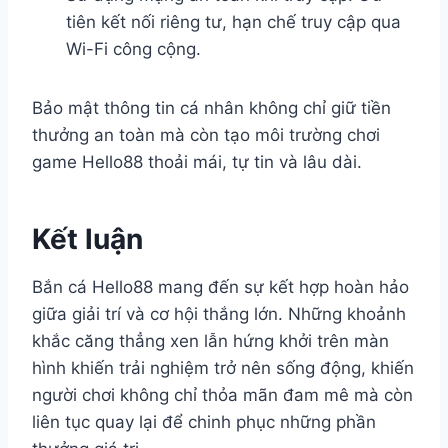
tiên kết nối riêng tư, hạn chế truy cập qua
Wi-Fi công cộng.
Bảo mật thông tin cá nhân không chỉ giữ tiền
thưởng an toàn mà còn tạo môi trường chơi
game Hello88 thoải mái, tự tin và lâu dài.
Kết luận
Bắn cá Hello88 mang đến sự kết hợp hoàn hảo
giữa giải trí và cơ hội thắng lớn. Những khoảnh
khắc căng thẳng xen lẫn hứng khởi trên màn
hình khiến trải nghiệm trở nên sống động, khiến
người chơi không chỉ thỏa mãn đam mê mà còn
liên tục quay lại để chinh phục những phần