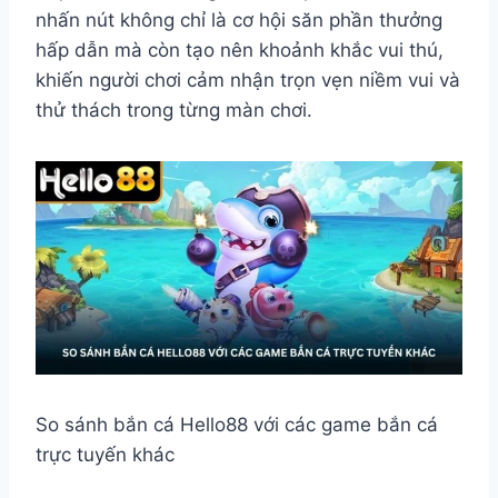
nhấn nút không chỉ là cơ hội săn phần thưởng
hấp dẫn mà còn tạo nên khoảnh khắc vui thú,
khiến người chơi cảm nhận trọn vẹn niềm vui và
thử thách trong từng màn chơi.
So sánh bắn cá Hello88 với các game bắn cá
trực tuyến khác