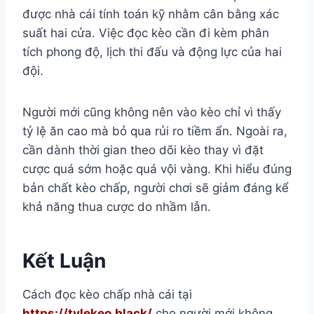
được nhà cái tính toán kỹ nhằm cân bằng xác
suất hai cửa. Việc đọc kèo cần đi kèm phân
tích phong độ, lịch thi đấu và động lực của hai
đội.
Người mới cũng không nên vào kèo chỉ vì thấy
tỷ lệ ăn cao mà bỏ qua rủi ro tiềm ẩn. Ngoài ra,
cần dành thời gian theo dõi kèo thay vì đặt
cược quá sớm hoặc quá vội vàng. Khi hiểu đúng
bản chất kèo chấp, người chơi sẽ giảm đáng kể
khả năng thua cược do nhầm lẫn.
Kết Luận
Cách đọc kèo chấp nhà cái tại
https://tylekeo.black/
cho người mới không