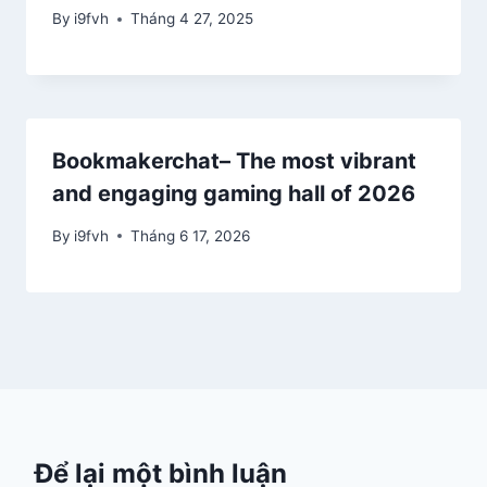
By
i9fvh
Tháng 4 27, 2025
Bookmakerchat– The most vibrant
and engaging gaming hall of 2026
By
i9fvh
Tháng 6 17, 2026
Để lại một bình luận