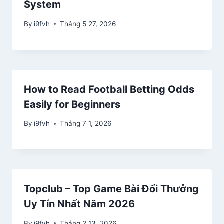
System
By
i9fvh
Tháng 5 27, 2026
How to Read Football Betting Odds
Easily for Beginners
By
i9fvh
Tháng 7 1, 2026
Topclub – Top Game Bài Đổi Thưởng
Uy Tín Nhất Năm 2026
By
i9fvh
Tháng 2 13, 2026