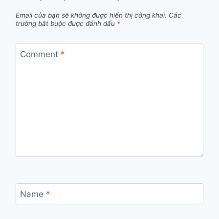
Email của bạn sẽ không được hiển thị công khai.
Các
trường bắt buộc được đánh dấu
*
Comment
*
Name
*