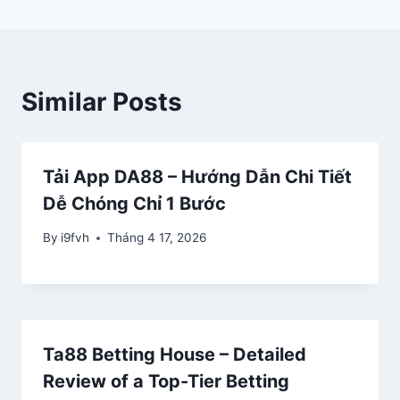
Similar Posts
Tải App DA88 – Hướng Dẫn Chi Tiết
Dễ Chóng Chỉ 1 Bước
By
i9fvh
Tháng 4 17, 2026
Ta88 Betting House – Detailed
Review of a Top-Tier Betting