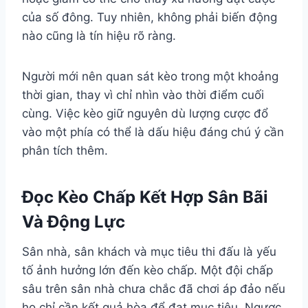
của số đông. Tuy nhiên, không phải biến động
nào cũng là tín hiệu rõ ràng.
Người mới nên quan sát kèo trong một khoảng
thời gian, thay vì chỉ nhìn vào thời điểm cuối
cùng. Việc kèo giữ nguyên dù lượng cược đổ
vào một phía có thể là dấu hiệu đáng chú ý cần
phân tích thêm.
Đọc Kèo Chấp Kết Hợp Sân Bãi
Và Động Lực
Sân nhà, sân khách và mục tiêu thi đấu là yếu
tố ảnh hưởng lớn đến kèo chấp. Một đội chấp
sâu trên sân nhà chưa chắc đã chơi áp đảo nếu
họ chỉ cần kết quả hòa để đạt mục tiêu. Ngược