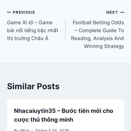
Điều
PREVIOUS
NEXT
Game Xì tố – Game
Football Betting Odds
hướng
bài nổi tiếng bậc nhất
– Complete Guide To
bài
thị trường Châu Á
Reading, Analysis And
Winning Strategy
viết
Similar Posts
Nhacaiuytin35 – Bước tiến mới cho
cược thủ thông minh
By
i9fvh
Tháng 3 24, 2026