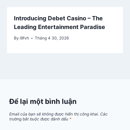
Introducing Debet Casino – The
Leading Entertainment Paradise
By
i9fvh
Tháng 4 30, 2026
Để lại một bình luận
Email của bạn sẽ không được hiển thị công khai.
Các
trường bắt buộc được đánh dấu
*