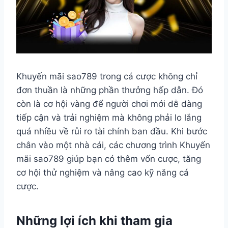
Khuyến mãi sao789 trong cá cược không chỉ
đơn thuần là những phần thưởng hấp dẫn. Đó
còn là cơ hội vàng để người chơi mới dễ dàng
tiếp cận và trải nghiệm mà không phải lo lắng
quá nhiều về rủi ro tài chính ban đầu. Khi bước
chân vào một nhà cái, các chương trình Khuyến
mãi sao789 giúp bạn có thêm vốn cược, tăng
cơ hội thử nghiệm và nâng cao kỹ năng cá
cược.
Những lợi ích khi tham gia