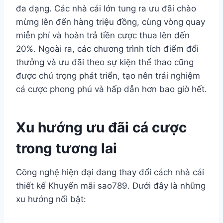
đa dạng. Các nhà cái lớn tung ra ưu đãi chào
mừng lên đến hàng triệu đồng, cùng vòng quay
miễn phí và hoàn trả tiền cược thua lên đến
20%. Ngoài ra, các chương trình tích điểm đổi
thưởng và ưu đãi theo sự kiện thể thao cũng
được chú trọng phát triển, tạo nên trải nghiệm
cá cược phong phú và hấp dẫn hơn bao giờ hết.
Xu hướng ưu đãi cá cược
trong tương lai
Công nghệ hiện đại đang thay đổi cách nhà cái
thiết kế Khuyến mãi sao789. Dưới đây là những
xu hướng nổi bật: