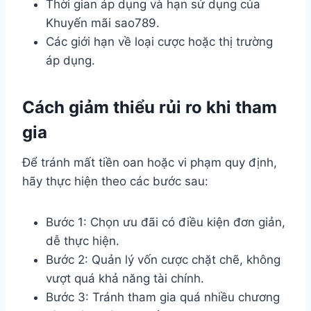
Thời gian áp dụng và hạn sử dụng của
Khuyến mãi sao789.
Các giới hạn về loại cược hoặc thị trường
áp dụng.
Cách giảm thiểu rủi ro khi tham
gia
Để tránh mất tiền oan hoặc vi phạm quy định,
hãy thực hiện theo các bước sau:
Bước 1: Chọn ưu đãi có điều kiện đơn giản,
dễ thực hiện.
Bước 2: Quản lý vốn cược chặt chẽ, không
vượt quá khả năng tài chính.
Bước 3: Tránh tham gia quá nhiều chương