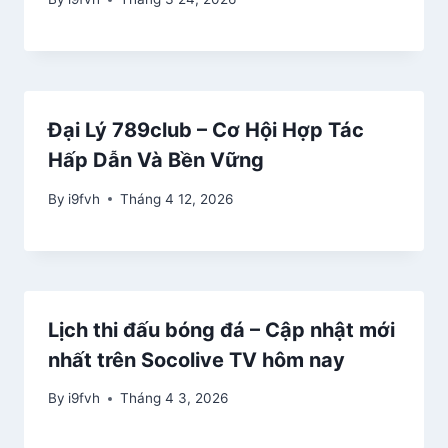
Đại Lý 789club – Cơ Hội Hợp Tác
Hấp Dẫn Và Bền Vững
By
i9fvh
Tháng 4 12, 2026
Lịch thi đấu bóng đá – Cập nhật mới
nhất trên Socolive TV hôm nay
By
i9fvh
Tháng 4 3, 2026