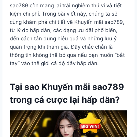
sao789 còn mang lại trải nghiệm thú vị và tiết
kiệm chi phí. Trong bài viết này, chúng ta sẽ
cùng khám phá chi tiết về Khuyến mãi sao789,
từ lý do hấp dẫn, các dạng ưu đãi phổ biến,
đến cách tận dụng hiệu quả và những lưu ý
quan trọng khi tham gia. Đây chắc chắn là
thông tin không thể bỏ qua nếu bạn muốn “bắt
tay” vào thế giới cá độ đầy hấp dẫn.
Tại sao Khuyến mãi sao789
trong cá cược lại hấp dẫn?