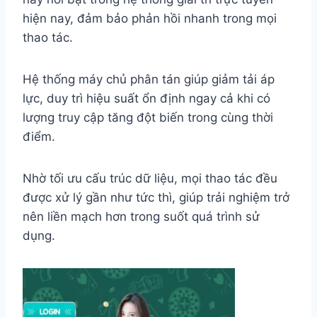
hiện nay, đảm bảo phản hồi nhanh trong mọi
thao tác.
Hệ thống máy chủ phân tán giúp giảm tải áp
lực, duy trì hiệu suất ổn định ngay cả khi có
lượng truy cập tăng đột biến trong cùng thời
điểm.
Nhờ tối ưu cấu trúc dữ liệu, mọi thao tác đều
được xử lý gần như tức thì, giúp trải nghiệm trở
nên liền mạch hơn trong suốt quá trình sử
dụng.