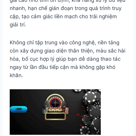
nhanh, hạn chế gián đoạn trong quá trình truy
cập, tạo cảm giác liền mạch cho trải nghiệm
giải trí.
Không chỉ tập trung vào công nghệ, nền tảng
còn xây dựng giao diện thân thiện, màu sắc hài
hòa, bố cục hợp lý giúp bạn dễ dàng thao tác
ngay từ lần đầu tiếp cận mà không gặp khó
khăn.