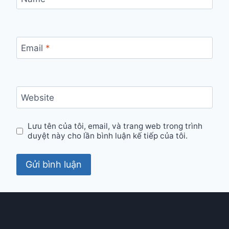
Email
*
Website
Lưu tên của tôi, email, và trang web trong trình
duyệt này cho lần bình luận kế tiếp của tôi.