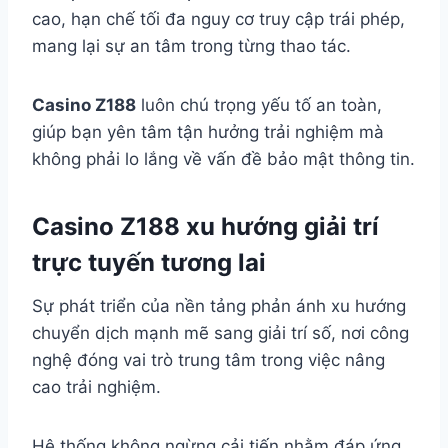
cao, hạn chế tối đa nguy cơ truy cập trái phép,
mang lại sự an tâm trong từng thao tác.
Casino Z188
luôn chú trọng yếu tố an toàn,
giúp bạn yên tâm tận hưởng trải nghiệm mà
không phải lo lắng về vấn đề bảo mật thông tin.
Casino Z188 xu hướng giải trí
trực tuyến tương lai
Sự phát triển của nền tảng phản ánh xu hướng
chuyển dịch mạnh mẽ sang giải trí số, nơi công
nghệ đóng vai trò trung tâm trong việc nâng
cao trải nghiệm.
Hệ thống không ngừng cải tiến nhằm đáp ứng