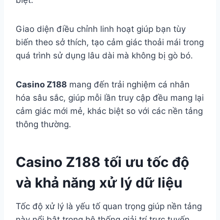
Giao diện điều chỉnh linh hoạt giúp bạn tùy
biến theo sở thích, tạo cảm giác thoải mái trong
quá trình sử dụng lâu dài mà không bị gò bó.
Casino Z188
mang đến trải nghiệm cá nhân
hóa sâu sắc, giúp mỗi lần truy cập đều mang lại
cảm giác mới mẻ, khác biệt so với các nền tảng
thông thường.
Casino Z188 tối ưu tốc độ
và khả năng xử lý dữ liệu
Tốc độ xử lý là yếu tố quan trọng giúp nền tảng
này nổi bật trong hệ thống giải trí trực tuyến