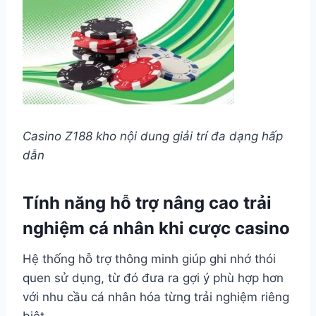
Casino Z188 kho nội dung giải trí đa dạng hấp
dẫn
Tính năng hỗ trợ nâng cao trải
nghiệm cá nhân khi cược casino
Hệ thống hỗ trợ thông minh giúp ghi nhớ thói
quen sử dụng, từ đó đưa ra gợi ý phù hợp hơn
với nhu cầu cá nhân hóa từng trải nghiệm riêng
biệt.