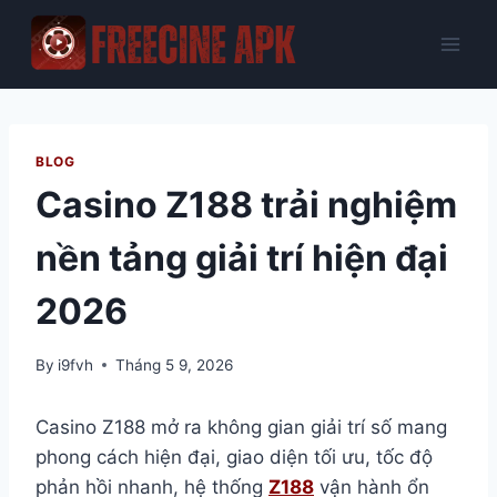
Skip
to
content
BLOG
Casino Z188 trải nghiệm
nền tảng giải trí hiện đại
2026
By
i9fvh
Tháng 5 9, 2026
Casino Z188 mở ra không gian giải trí số mang
phong cách hiện đại, giao diện tối ưu, tốc độ
phản hồi nhanh, hệ thống
Z188
vận hành ổn