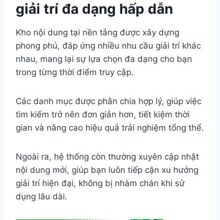
giải trí đa dạng hấp dẫn
Kho nội dung tại nền tảng được xây dựng
phong phú, đáp ứng nhiều nhu cầu giải trí khác
nhau, mang lại sự lựa chọn đa dạng cho bạn
trong từng thời điểm truy cập.
Các danh mục được phân chia hợp lý, giúp việc
tìm kiếm trở nên đơn giản hơn, tiết kiệm thời
gian và nâng cao hiệu quả trải nghiệm tổng thể.
Ngoài ra, hệ thống còn thường xuyên cập nhật
nội dung mới, giúp bạn luôn tiếp cận xu hướng
giải trí hiện đại, không bị nhàm chán khi sử
dụng lâu dài.