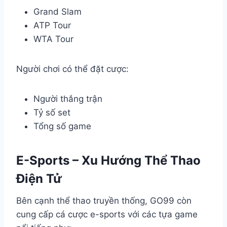
Grand Slam
ATP Tour
WTA Tour
Người chơi có thể đặt cược:
Người thắng trận
Tỷ số set
Tổng số game
E-Sports – Xu Hướng Thể Thao
Điện Tử
Bên cạnh thể thao truyền thống, GO99 còn
cung cấp cá cược e-sports với các tựa game