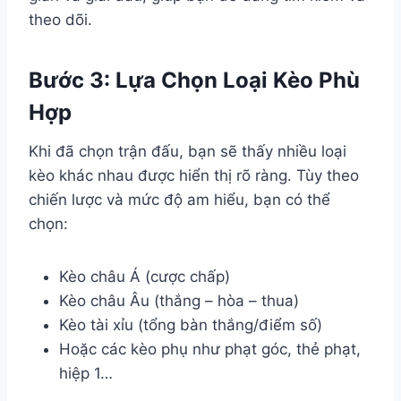
theo dõi.
Bước 3: Lựa Chọn Loại Kèo Phù
Hợp
Khi đã chọn trận đấu, bạn sẽ thấy nhiều loại
kèo khác nhau được hiển thị rõ ràng. Tùy theo
chiến lược và mức độ am hiểu, bạn có thể
chọn:
Kèo châu Á (cược chấp)
Kèo châu Âu (thắng – hòa – thua)
Kèo tài xỉu (tổng bàn thắng/điểm số)
Hoặc các kèo phụ như phạt góc, thẻ phạt,
hiệp 1…