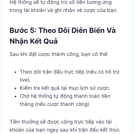
Hệ thống sẽ tự động trừ số tiền tương ứng
trong tài khoản và ghi nhận vé cược của bạn.
Bước 5: Theo Dõi Diễn Biến Và
Nhận Kết Quả
Sau khi đặt cược thành công, bạn có thể:
Theo dõi trận đấu trực tiếp (nếu có hỗ trợ
live).
Kiểm tra kết quả tại mục lịch sử cược.
Chờ hệ thống tự động thanh toán tiền
thắng (nếu cược thành công).
Tiền thưởng sẽ được cộng trực tiếp vào tài
khoản của bạn ngay sau khi trận đấu kết thúc