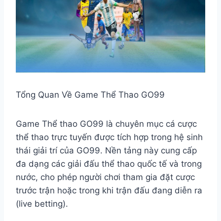
Tổng Quan Về Game Thể Thao GO99
Game Thể thao GO99 là chuyên mục cá cược
thể thao trực tuyến được tích hợp trong hệ sinh
thái giải trí của GO99. Nền tảng này cung cấp
đa dạng các giải đấu thể thao quốc tế và trong
nước, cho phép người chơi tham gia đặt cược
trước trận hoặc trong khi trận đấu đang diễn ra
(live betting).