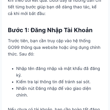
khi theo dõi kết quả. Dưới đây là hướng dẫn chi
tiết từng bước giúp bạn dễ dàng thao tác, kể
cả khi mới bắt đầu:
Bước 1: Đăng Nhập Tài Khoản
Trước tiên, bạn cần truy cập vào hệ thống
GO99 thông qua website hoặc ứng dụng chính
thức. Sau đó:
Nhập tên đăng nhập và mật khẩu đã đăng
ký.
Kiểm tra lại thông tin để tránh sai sót.
Nhấn nút Đăng nhập để vào giao diện
chính.
Nếu chưa có tài khoản, bạn cần hoàn tất đăng