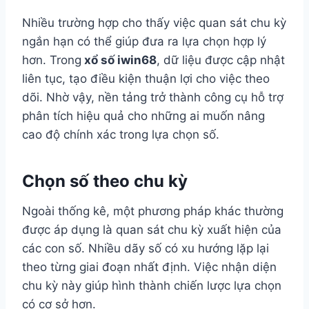
Nhiều trường hợp cho thấy việc quan sát chu kỳ
ngắn hạn có thể giúp đưa ra lựa chọn hợp lý
hơn. Trong
xổ số iwin68
, dữ liệu được cập nhật
liên tục, tạo điều kiện thuận lợi cho việc theo
dõi. Nhờ vậy, nền tảng trở thành công cụ hỗ trợ
phân tích hiệu quả cho những ai muốn nâng
cao độ chính xác trong lựa chọn số.
Chọn số theo chu kỳ
Ngoài thống kê, một phương pháp khác thường
được áp dụng là quan sát chu kỳ xuất hiện của
các con số. Nhiều dãy số có xu hướng lặp lại
theo từng giai đoạn nhất định. Việc nhận diện
chu kỳ này giúp hình thành chiến lược lựa chọn
có cơ sở hơn.