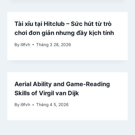
Tài xỉu tại Hitclub – Sức hút từ trò
chơi đơn giản nhưng đầy kịch tính
By
i9fvh
Tháng 3 28, 2026
Aerial Ability and Game-Reading
Skills of Virgil van Dijk
By
i9fvh
Tháng 4 5, 2026