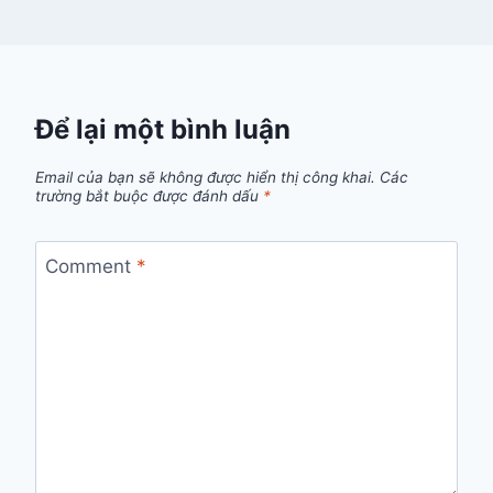
Để lại một bình luận
Email của bạn sẽ không được hiển thị công khai.
Các
trường bắt buộc được đánh dấu
*
Comment
*