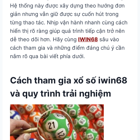
Hệ thống này được xây dựng theo hướng đơn
giản nhưng vẫn giữ được sự cuốn hút trong
từng thao tác. Nhịp vận hành nhanh cùng cách
hiển thị rõ ràng giúp quá trình tiếp cận trở nên
dễ theo dõi hơn. Hãy cùng
IWIN68
sâu vào
cách tham gia và những điểm đáng chú ý cần
nắm rõ qua bài viết phía dưới.
Cách tham gia xổ số iwin68
và quy trình trải nghiệm