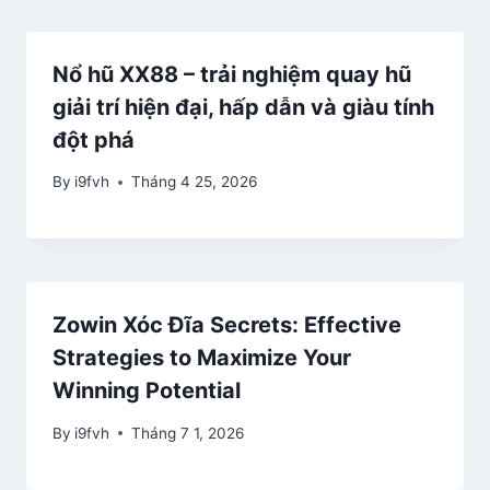
Nổ hũ XX88 – trải nghiệm quay hũ
giải trí hiện đại, hấp dẫn và giàu tính
đột phá
By
i9fvh
Tháng 4 25, 2026
Zowin Xóc Đĩa Secrets: Effective
Strategies to Maximize Your
Winning Potential
By
i9fvh
Tháng 7 1, 2026