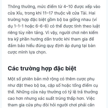
Thông thường, mức điểm từ 4–10 được xếp vào
cửa Xỉu, trong khi 11–17 thuộc về cửa Tài. Hai
trường hợp đặc biệt gồm bộ ba giống nhau (ví
dụ 1-1-1 hoặc 6-6-6) có thể được tính theo luật
riêng tùy nền tảng. Vì vậy, người chơi nên kiểm
tra kỹ phần hướng dẫn trước khi tham gia để
đảm bảo hiểu đúng quy định áp dụng tại bàn
cược mình lựa chọn.
Các trường hợp đặc biệt
Một số phiên bản mở rộng có thêm cược phụ
như đặt theo bộ ba, cặp số hoặc tổng điểm cụ
thể. Những cửa này thường có tỷ lệ trả thưởng
cao hơn nhưng xác suất trúng thấp hơn. Việc
tham gia cửa phụ đòi hỏi người chơi phải cân