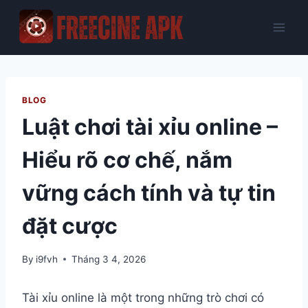
Skip
to
content
BLOG
Luật chơi tài xỉu online –
Hiểu rõ cơ chế, nắm
vững cách tính và tự tin
đặt cược
By
i9fvh
Tháng 3 4, 2026
Tài xỉu online là một trong những trò chơi có