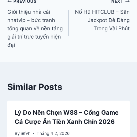
Điều
PREVIOUS
NEXT
Giới thiệu nhà cái
Nổ Hũ HITCLUB – Săn
hướng
nhatvip – bức tranh
Jackpot Dễ Dàng
bài
tổng quan về nền tảng
Trong Vài Phút
giải trí trực tuyến hiện
viết
đại
Similar Posts
Lý Do Nên Chọn W88 – Cổng Game
Cá Cược Ăn Tiền Xanh Chín 2026
By
i9fvh
Tháng 4 2, 2026