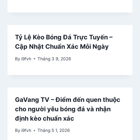
Tỷ Lệ Kèo Bóng Đá Trực Tuyến –
Cập Nhật Chuẩn Xác Mỗi Ngày
By
i9fvh
Tháng 3 9, 2026
GaVang TV – Điểm đến quen thuộc
cho người yêu bóng đá và nhận
định kèo chuẩn xác
By
i9fvh
Tháng 5 1, 2026