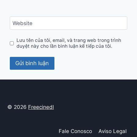
Website
Lưu tên của tôi, email, và trang web trong trình
duyệt này cho lần bình luận kế tiếp của tôi.
© 2026
Freecinedl
Fale Conosco
Aviso Legal