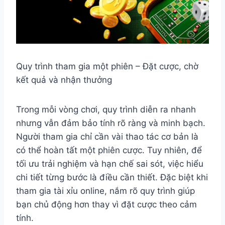
Quy trình tham gia một phiên – Đặt cược, chờ
kết quả và nhận thưởng
Trong mỗi vòng chơi, quy trình diễn ra nhanh
nhưng vẫn đảm bảo tính rõ ràng và minh bạch.
Người tham gia chỉ cần vài thao tác cơ bản là
có thể hoàn tất một phiên cược. Tuy nhiên, để
tối ưu trải nghiệm và hạn chế sai sót, việc hiểu
chi tiết từng bước là điều cần thiết. Đặc biệt khi
tham gia tài xỉu online, nắm rõ quy trình giúp
bạn chủ động hơn thay vì đặt cược theo cảm
tính.