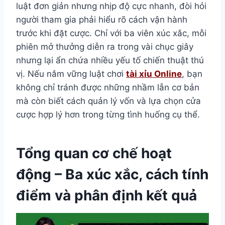
luật đơn giản nhưng nhịp độ cực nhanh, đòi hỏi
người tham gia phải hiểu rõ cách vận hành
trước khi đặt cược. Chỉ với ba viên xúc xắc, mỗi
phiên mở thưởng diễn ra trong vài chục giây
nhưng lại ẩn chứa nhiều yếu tố chiến thuật thú
vị. Nếu nắm vững luật chơi
tài xỉu Online
, bạn
không chỉ tránh được những nhầm lẫn cơ bản
mà còn biết cách quản lý vốn và lựa chọn cửa
cược hợp lý hơn trong từng tình huống cụ thể.
Tổng quan cơ chế hoạt
động – Ba xúc xắc, cách tính
điểm và phân định kết quả