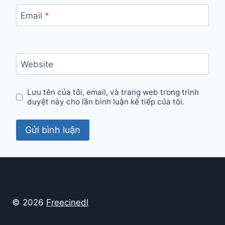
Email
*
Website
Lưu tên của tôi, email, và trang web trong trình
duyệt này cho lần bình luận kế tiếp của tôi.
© 2026
Freecinedl