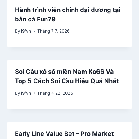
Hành trình viễn chinh đại dương tại
bắn cá Fun79
By
i9fvh
Tháng 7 7, 2026
Soi Cầu xổ số miền Nam Ko66 Và
Top 5 Cách Soi Cầu Hiệu Quả Nhất
By
i9fvh
Tháng 4 22, 2026
Early Line Value Bet – Pro Market