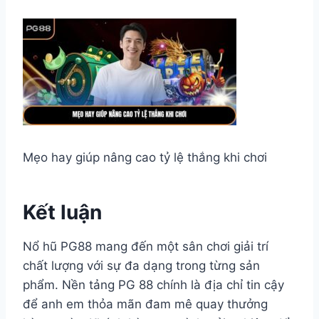
Mẹo hay giúp nâng cao tỷ lệ thắng khi chơi
Kết luận
Nổ hũ PG88 mang đến một sân chơi giải trí
chất lượng với sự đa dạng trong từng sản
phẩm. Nền tảng PG 88 chính là địa chỉ tin cậy
để anh em thỏa mãn đam mê quay thưởng