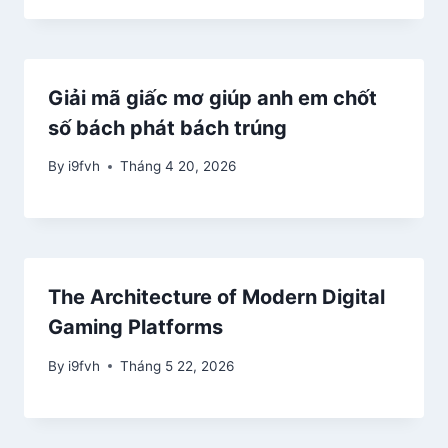
Giải mã giấc mơ giúp anh em chốt
số bách phát bách trúng
By
i9fvh
Tháng 4 20, 2026
The Architecture of Modern Digital
Gaming Platforms
By
i9fvh
Tháng 5 22, 2026