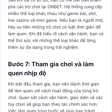
phá các trò chơi tại ONBET. Hệ thống cung cấp
nhiều thể loại khác nhau như game bài, slot,
live casino và mini game. Nếu bạn là người mới,
hãy ưu tiên những trò chơi có luật đơn giản để
làm quen. Khi đã hiểu rõ cách vận hành, bạn có
thể thử sức với những thể loại khác để tăng
thêm sự đa dạng trong trải nghiệm.
Bước 7: Tham gia chơi và làm
quen nhịp độ
Khi bắt đầu tham gia, bạn nên dành thời gian
để làm quen với cách hoạt động của từng trò
chơi. Quan sát cách vận hành, giao diện và các
tùy chọn sẽ giúp bạn thao tác chính xác hơn.
Việc làm quen từng bước sẽ giúp bạn tránh