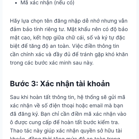
Mã xác nhận (nếu có)
Hãy lựa chọn tên đăng nhập dễ nhớ nhưng vẫn
đảm bảo tính riêng tư. Mật khẩu nên có độ bảo
mật cao, kết hợp giữa chữ cái, số và ký tự đặc
biệt để tăng độ an toàn. Việc điền thông tin
cần chính xác và đầy đủ để tránh gặp khó khăn
trong các bước xác minh sau này.
Bước 3: Xác nhận tài khoản
Sau khi hoàn tất thông tin, hệ thống sẽ gửi mã
xác nhận về số điện thoại hoặc email mà bạn
đã đăng ký. Bạn chỉ cần điền mã xác nhận vào
ô được cung cấp để hoàn tất bước kiểm tra.
Thao tác này giúp xác nhận quyền sở hữu tài
khoản, đồng thời tăng mức độ an toàn trong