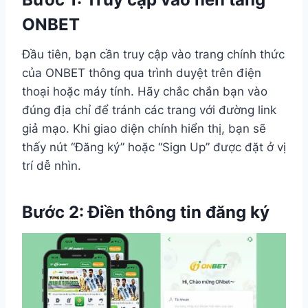
ONBET
Đầu tiên, bạn cần truy cập vào trang chính thức
của ONBET thông qua trình duyệt trên điện
thoại hoặc máy tính. Hãy chắc chắn bạn vào
đúng địa chỉ để tránh các trang với đường link
giả mạo. Khi giao diện chính hiển thị, bạn sẽ
thấy nút “Đăng ký” hoặc “Sign Up” được đặt ở vị
trí dễ nhìn.
Bước 2: Điền thông tin đăng ký