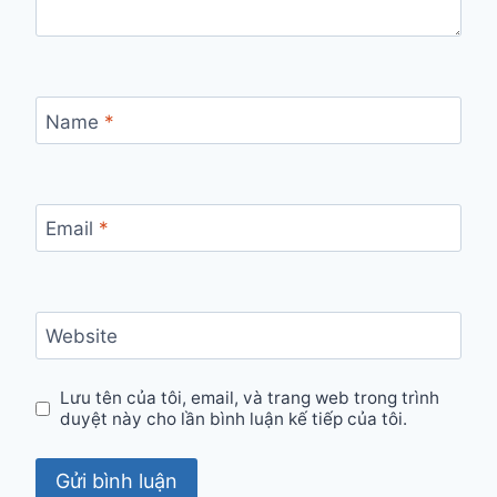
Name
*
Email
*
Website
Lưu tên của tôi, email, và trang web trong trình
duyệt này cho lần bình luận kế tiếp của tôi.