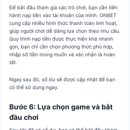
Để bắt đầu tham gia các trò chơi, bạn cần tiến
hành nạp tiền vào tài khoản của mình. ONBET
cung cấp nhiều hình thức thanh toán linh hoạt,
giúp người chơi dễ dàng lựa chọn theo nhu cầu.
Quy trình nạp tiền được thực hiện khá nhanh
gọn, bạn chỉ cần chọn phương thức phù hợp,
nhập số tiền mong muốn và xác nhận là hoàn
tất.
Ngay sau đó, số dư sẽ được cập nhật để bạn
có thể sử dụng ngay.
Bước 6: Lựa chọn game và bắt
đầu chơi
Sau khi đã có số dư, bạn có thể bắt đầu khám