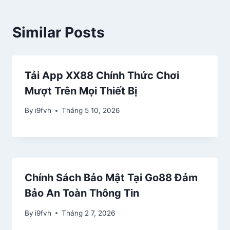
Similar Posts
Tải App XX88 Chính Thức Chơi
Mượt Trên Mọi Thiết Bị
By
i9fvh
Tháng 5 10, 2026
Chính Sách Bảo Mật Tại Go88 Đảm
Bảo An Toàn Thông Tin
By
i9fvh
Tháng 2 7, 2026