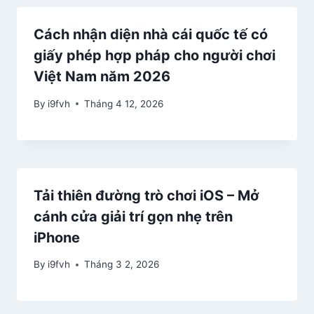
Cách nhận diện nhà cái quốc tế có
giấy phép hợp pháp cho người chơi
Việt Nam năm 2026
By
i9fvh
Tháng 4 12, 2026
Tải thiên đường trò chơi iOS – Mở
cánh cửa giải trí gọn nhẹ trên
iPhone
By
i9fvh
Tháng 3 2, 2026