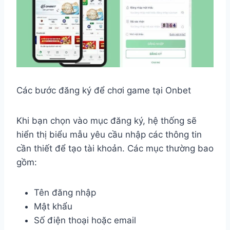
Các bước đăng ký để chơi game tại Onbet
Khi bạn chọn vào mục đăng ký, hệ thống sẽ
hiển thị biểu mẫu yêu cầu nhập các thông tin
cần thiết để tạo tài khoản. Các mục thường bao
gồm:
Tên đăng nhập
Mật khẩu
Số điện thoại hoặc email