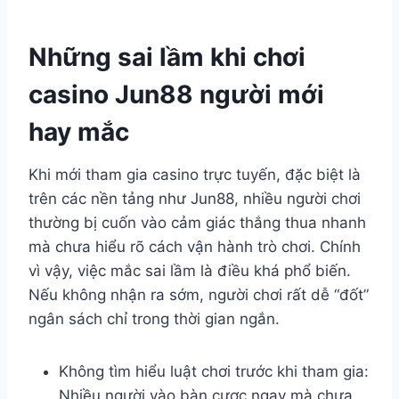
Những sai lầm khi chơi
casino Jun88 người mới
hay mắc
Khi mới tham gia casino trực tuyến, đặc biệt là
trên các nền tảng như Jun88, nhiều người chơi
thường bị cuốn vào cảm giác thắng thua nhanh
mà chưa hiểu rõ cách vận hành trò chơi. Chính
vì vậy, việc mắc sai lầm là điều khá phổ biến.
Nếu không nhận ra sớm, người chơi rất dễ “đốt”
ngân sách chỉ trong thời gian ngắn.
Không tìm hiểu luật chơi trước khi tham gia:
Nhiều người vào bàn cược ngay mà chưa