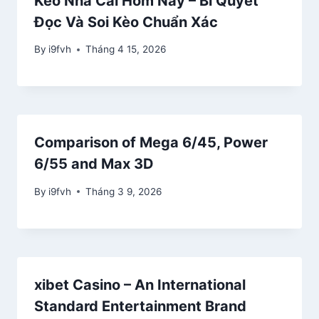
Kèo Nhà Cái Hôm Nay – Bí Quyết
Đọc Và Soi Kèo Chuẩn Xác
By
i9fvh
Tháng 4 15, 2026
Comparison of Mega 6/45, Power
6/55 and Max 3D
By
i9fvh
Tháng 3 9, 2026
xibet Casino – An International
Standard Entertainment Brand