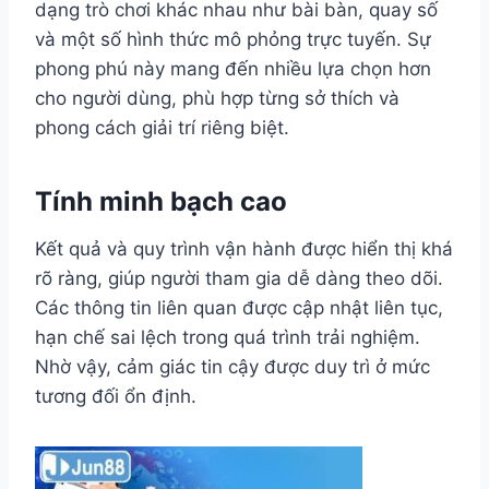
dạng trò chơi khác nhau như bài bàn, quay số
và một số hình thức mô phỏng trực tuyến. Sự
phong phú này mang đến nhiều lựa chọn hơn
cho người dùng, phù hợp từng sở thích và
phong cách giải trí riêng biệt.
Tính minh bạch cao
Kết quả và quy trình vận hành được hiển thị khá
rõ ràng, giúp người tham gia dễ dàng theo dõi.
Các thông tin liên quan được cập nhật liên tục,
hạn chế sai lệch trong quá trình trải nghiệm.
Nhờ vậy, cảm giác tin cậy được duy trì ở mức
tương đối ổn định.