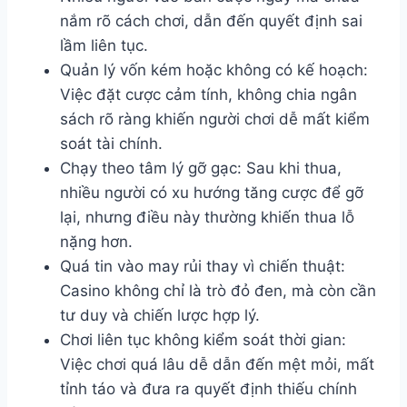
nắm rõ cách chơi, dẫn đến quyết định sai
lầm liên tục.
Quản lý vốn kém hoặc không có kế hoạch:
Việc đặt cược cảm tính, không chia ngân
sách rõ ràng khiến người chơi dễ mất kiểm
soát tài chính.
Chạy theo tâm lý gỡ gạc: Sau khi thua,
nhiều người có xu hướng tăng cược để gỡ
lại, nhưng điều này thường khiến thua lỗ
nặng hơn.
Quá tin vào may rủi thay vì chiến thuật:
Casino không chỉ là trò đỏ đen, mà còn cần
tư duy và chiến lược hợp lý.
Chơi liên tục không kiểm soát thời gian:
Việc chơi quá lâu dễ dẫn đến mệt mỏi, mất
tỉnh táo và đưa ra quyết định thiếu chính