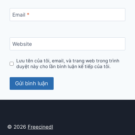
Email
*
Website
Lưu tên của tôi, email, và trang web trong trình
duyệt này cho lần bình luận kế tiếp của tôi.
© 2026
Freecinedl