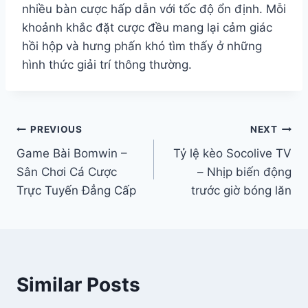
nhiều bàn cược hấp dẫn với tốc độ ổn định. Mỗi
khoảnh khắc đặt cược đều mang lại cảm giác
hồi hộp và hưng phấn khó tìm thấy ở những
hình thức giải trí thông thường.
Điều
PREVIOUS
NEXT
Game Bài Bomwin –
Tỷ lệ kèo Socolive TV
hướng
Sân Chơi Cá Cược
– Nhịp biến động
bài
Trực Tuyến Đẳng Cấp
trước giờ bóng lăn
viết
Similar Posts