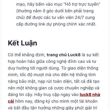
mạo, hãy bấm vào mục “Hỗ trợ trực tuyến”
(thường nằm ở góc dưới bên phải trang
chủ) để được các tư vấn viên 24/7 cung
cấp đường link dự phòng chính xác nhất.
Kết Luận
Có thể khẳng định,
trang chủ Luck8
là sự kết
hợp hoàn hảo giữa công nghệ đỉnh cao và tư
duy hướng tới người dùng. Từ giao diện thông
minh, tốc độ mượt mà cho đến hệ thống tính
năng bảo mật, nạp rút toàn diện, tất cả đã tạo
nên một không gian cá cược chuyên nghiệp và
đáng tin cậy. Hãy truy cập ngay vào
luck8 nhà
cái
hôm nay, đăng ký cho mình một tài khoản
và bắt đầu tận hưởng những giây phút giải trí