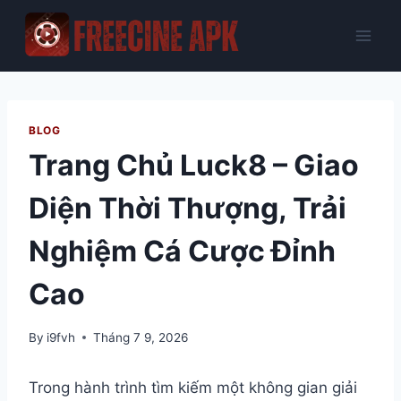
Skip
to
content
BLOG
Trang Chủ Luck8 – Giao
Diện Thời Thượng, Trải
Nghiệm Cá Cược Đỉnh
Cao
By
i9fvh
Tháng 7 9, 2026
Trong hành trình tìm kiếm một không gian giải