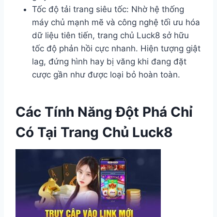
Tốc độ tải trang siêu tốc: Nhờ hệ thống
máy chủ mạnh mẽ và công nghệ tối ưu hóa
dữ liệu tiên tiến, trang chủ Luck8 sở hữu
tốc độ phản hồi cực nhanh. Hiện tượng giật
lag, đứng hình hay bị văng khi đang đặt
cược gần như được loại bỏ hoàn toàn.
Các Tính Năng Đột Phá Chỉ
Có Tại Trang Chủ Luck8