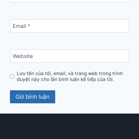
Email
*
Website
Lưu tên của tôi, email, và trang web trong trình
duyệt này cho lần bình luận kế tiếp của tôi.