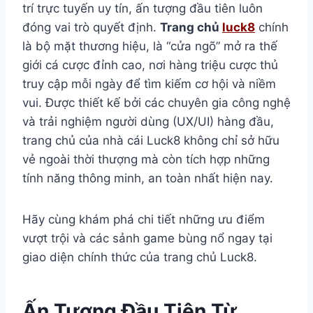
trí trực tuyến uy tín, ấn tượng đầu tiên luôn
đóng vai trò quyết định.
Trang chủ
luck8
chính
là bộ mặt thương hiệu, là “cửa ngõ” mở ra thế
giới cá cược đỉnh cao, nơi hàng triệu cược thủ
truy cập mỗi ngày để tìm kiếm cơ hội và niềm
vui. Được thiết kế bởi các chuyên gia công nghệ
và trải nghiệm người dùng (UX/UI) hàng đầu,
trang chủ của nhà cái Luck8 không chỉ sở hữu
vẻ ngoài thời thượng mà còn tích hợp những
tính năng thông minh, an toàn nhất hiện nay.
Hãy cùng khám phá chi tiết những ưu điểm
vượt trội và các sảnh game bùng nổ ngay tại
giao diện chính thức của trang chủ Luck8.
Ấn Tượng Đầu Tiên Từ