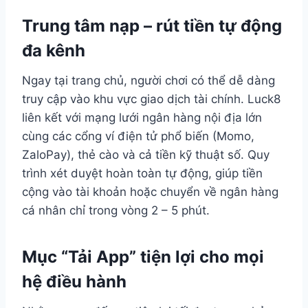
Trung tâm nạp – rút tiền tự động
đa kênh
Ngay tại trang chủ, người chơi có thể dễ dàng
truy cập vào khu vực giao dịch tài chính. Luck8
liên kết với mạng lưới ngân hàng nội địa lớn
cùng các cổng ví điện tử phổ biến (Momo,
ZaloPay), thẻ cào và cả tiền kỹ thuật số. Quy
trình xét duyệt hoàn toàn tự động, giúp tiền
cộng vào tài khoản hoặc chuyển về ngân hàng
cá nhân chỉ trong vòng 2 – 5 phút.
Mục “Tải App” tiện lợi cho mọi
hệ điều hành