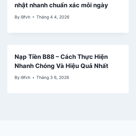
nhật nhanh chuẩn xác mỗi ngày
By
i9fvh
Tháng 4 4, 2026
Nạp Tiền B88 – Cách Thực Hiện
Nhanh Chóng Và Hiệu Quả Nhất
By
i9fvh
Tháng 3 6, 2026