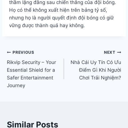
thầm lặng đằng sau chiến thắng của đội bóng.
Họ có thể không xuất hiện trên bảng tỷ số,
nhưng họ là người quyết định đội bóng có giữ
vững được thành quả hay không.
Điều
PREVIOUS
NEXT
Rikvip Security – Your
Nhà Cái Uy Tín Có Ưu
hướng
Essential Shield for a
Điểm Gì Khi Người
bài
Safer Entertainment
Chơi Trải Nghiệm?
Journey
viết
Similar Posts