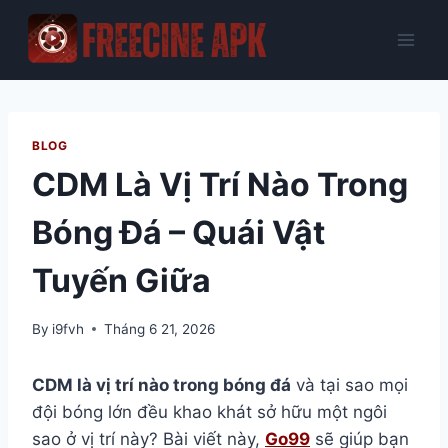
Skip
to
content
BLOG
CDM Là Vị Trí Nào Trong
Bóng Đá – Quái Vật
Tuyến Giữa
By
i9fvh
Tháng 6 21, 2026
CDM là vị trí nào trong bóng đá
và tại sao mọi
đội bóng lớn đều khao khát sở hữu một ngôi
sao ở vị trí này? Bài viết này,
Go99
sẽ giúp bạn