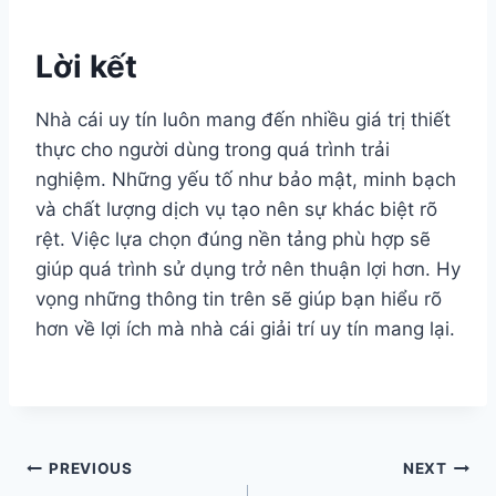
Lời kết
Nhà cái uy tín luôn mang đến nhiều giá trị thiết
thực cho người dùng trong quá trình trải
nghiệm. Những yếu tố như bảo mật, minh bạch
và chất lượng dịch vụ tạo nên sự khác biệt rõ
rệt. Việc lựa chọn đúng nền tảng phù hợp sẽ
giúp quá trình sử dụng trở nên thuận lợi hơn. Hy
vọng những thông tin trên sẽ giúp bạn hiểu rõ
hơn về lợi ích mà nhà cái giải trí uy tín mang lại.
Điều
PREVIOUS
NEXT