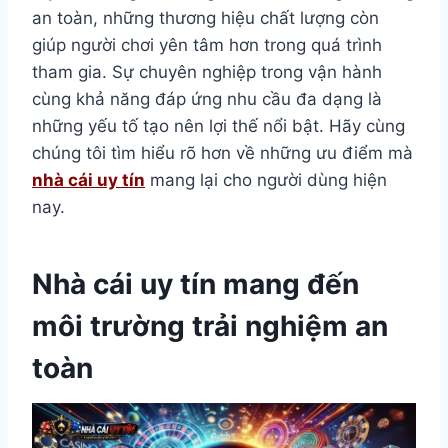
an toàn, những thương hiệu chất lượng còn
giúp người chơi yên tâm hơn trong quá trình
tham gia. Sự chuyên nghiệp trong vận hành
cùng khả năng đáp ứng nhu cầu đa dạng là
những yếu tố tạo nên lợi thế nổi bật. Hãy cùng
chúng tôi tìm hiểu rõ hơn về những ưu điểm mà
nhà cái uy tín
mang lại cho người dùng hiện
nay.
Nhà cái uy tín mang đến
môi trường trải nghiệm an
toàn