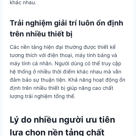
khác nhau.
Trải nghiệm giải trí luôn ổn định
trên nhiều thiết bị
Các nền tảng hiện đại thường được thiết kế
tương thích với điện thoại, máy tính bảng và
máy tính cá nhân. Người dùng có thể truy cập
hệ thống ở nhiều thời điểm khác nhau mà vẫn
đảm bảo sự thuận tiện. Khả năng hoạt động ổn
định trên nhiều thiết bị giúp nâng cao chất
lượng trải nghiệm tổng thể.
Lý do nhiều người ưu tiên
lựa chọn nền tảng chất