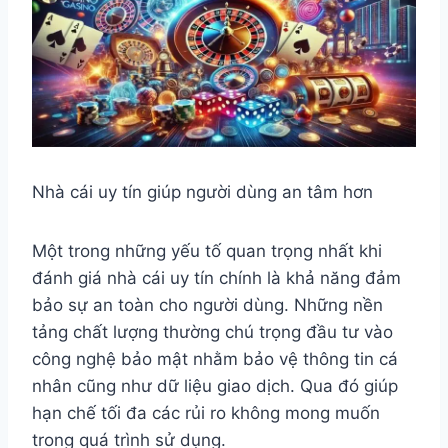
Nhà cái uy tín giúp người dùng an tâm hơn
Một trong những yếu tố quan trọng nhất khi
đánh giá nhà cái uy tín chính là khả năng đảm
bảo sự an toàn cho người dùng. Những nền
tảng chất lượng thường chú trọng đầu tư vào
công nghệ bảo mật nhằm bảo vệ thông tin cá
nhân cũng như dữ liệu giao dịch. Qua đó giúp
hạn chế tối đa các rủi ro không mong muốn
trong quá trình sử dụng.