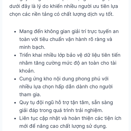
dưới đây là lý do khiến nhiều người ưu tiên lựa
chọn các nền tảng có chất lượng dịch vụ tốt.
Mang đến không gian giải trí trực tuyến an
toàn với tiêu chuẩn vận hành rõ ràng và
minh bạch.
Triển khai nhiều lớp bảo vệ dữ liệu tiên tiến
nhằm tăng cường mức độ an toàn cho tài
khoản.
Cung ứng kho nội dung phong phú với
nhiều lựa chọn hấp dẫn dành cho người
tham gia.
Quy tụ đội ngũ hỗ trợ tận tâm, sẵn sàng
giải đáp trong quá trình trải nghiệm.
Liên tục cập nhật và hoàn thiện các tiện ích
mới để nâng cao chất lượng sử dụng.