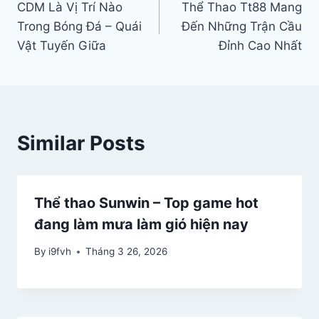
CDM Là Vị Trí Nào
Thể Thao Tt88 Mang
hướng
Trong Bóng Đá – Quái
Đến Những Trận Cầu
bài
Vật Tuyến Giữa
Đỉnh Cao Nhất
viết
Similar Posts
Thể thao Sunwin – Top game hot
đang làm mưa làm gió hiện nay
By
i9fvh
Tháng 3 26, 2026