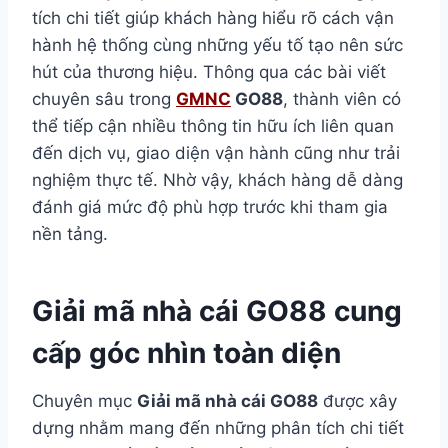
tích chi tiết giúp khách hàng hiểu rõ cách vận
hành hệ thống cùng những yếu tố tạo nên sức
hút của thương hiệu. Thông qua các bài viết
chuyên sâu trong
GMNC
GO88
, thành viên có
thể tiếp cận nhiều thông tin hữu ích liên quan
đến dịch vụ, giao diện vận hành cũng như trải
nghiệm thực tế. Nhờ vậy, khách hàng dễ dàng
đánh giá mức độ phù hợp trước khi tham gia
nền tảng.
Giải mã nhà cái GO88 cung
cấp góc nhìn toàn diện
Chuyên mục
Giải mã nhà cái GO88
được xây
dựng nhằm mang đến những phân tích chi tiết