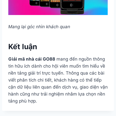
Mang lại góc nhìn khách quan
Kết luận
Giải mã nhà cái GO88
mang đến nguồn thông
tin hữu ích dành cho hội viên muốn tìm hiểu về
nền tảng giải trí trực tuyến. Thông qua các bài
viết phân tích chi tiết, khách hàng có thể tiếp
cận dữ liệu liên quan đến dịch vụ, giao diện vận
hành cũng như trải nghiệm nhằm lựa chọn nền
tảng phù hợp.