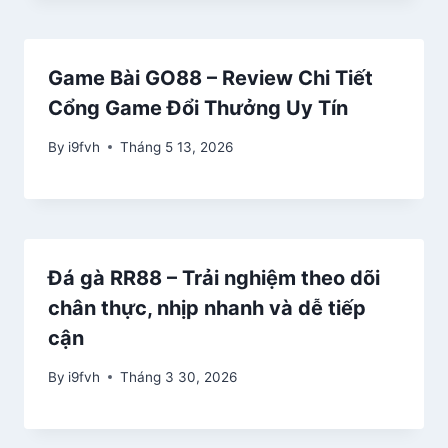
Game Bài GO88 – Review Chi Tiết
Cổng Game Đổi Thưởng Uy Tín
By
i9fvh
Tháng 5 13, 2026
Đá gà RR88 – Trải nghiệm theo dõi
chân thực, nhịp nhanh và dễ tiếp
cận
By
i9fvh
Tháng 3 30, 2026