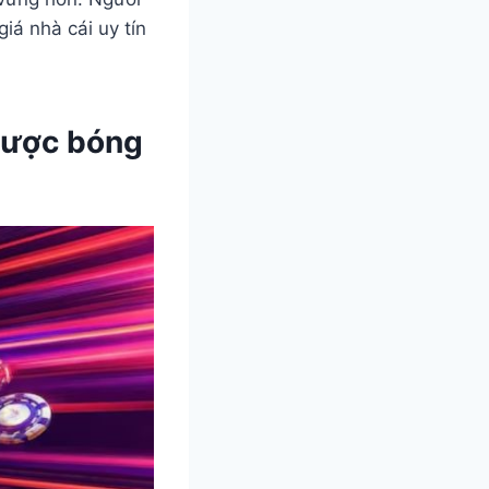
iá nhà cái uy tín
cược bóng