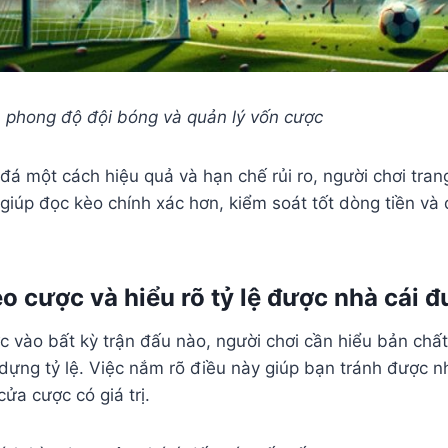
 phong độ đội bóng và quản lý vốn cược
á một cách hiệu quả và hạn chế rủi ro, người chơi tran
giúp đọc kèo chính xác hơn, kiểm soát tốt dòng tiền và d
o cược và hiểu rõ tỷ lệ được nhà cái đ
c vào bất kỳ trận đấu nào, người chơi cần hiểu bản chấ
 dựng tỷ lệ. Việc nắm rõ điều này giúp bạn tránh được 
cửa cược có giá trị.