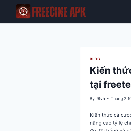
Skip
to
content
BLOG
Kiến thứ
tại freet
By
i9fvh
Tháng 2 1
Kiến thức cá cược
nâng cao tỷ lệ ch
độ đội bóng và c