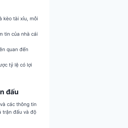
 kèo tài xỉu, mỗi
m tin của nhà cái
iên quan đến
ợc tỷ lệ có lợi
ận đấu
và các thông tin
ả trận đấu và độ