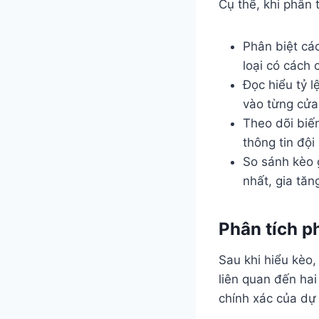
Cụ thể, khi phân 
Phân biệt các
loại có cách 
Đọc hiểu tỷ l
vào từng cửa
Theo dõi biế
thông tin đội
So sánh kèo g
nhất, gia tăn
Phân tích p
Sau khi hiểu kèo,
liên quan đến hai
chính xác của dự