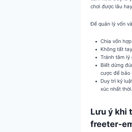
chơi được lâu hay
Để quản lý vốn và
Chia vốn hợp 
Không tất tay
Tránh tâm lý 
Biết dừng đú
cược để bảo 
Duy trì kỷ lu
xúc nhất thời
Lưu ý khi 
freeter-e