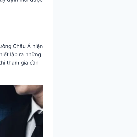
rường Châu Á hiện
hiết lập ra những
khi tham gia cần