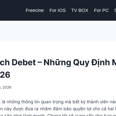
Freecine
For IOS
TV BOX
For PC
ch Debet – Những Quy Định 
026
8, 2026
 là những thông tin quan trọng mà bất kỳ thành viên nà
ản này được đưa ra nhằm đảm bảo quyền lợi cho cả hai b
 ra sân chơi lành mạnh. Chúng tôi sẽ cung cấp cho bạn 