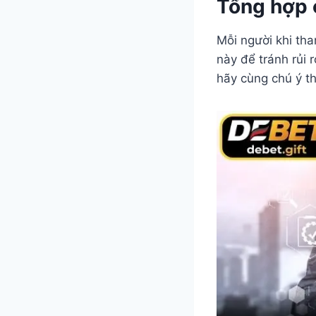
Tổng hợp 
Mỗi người khi th
này để tránh rủi
hãy cùng chú ý th