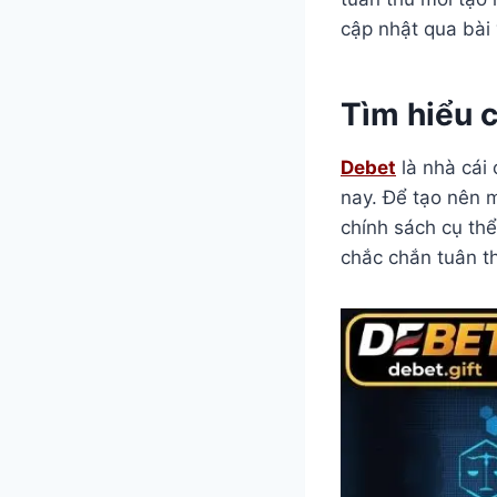
cập nhật qua bài 
Tìm hiểu c
Debet
là nhà cái
nay. Để tạo nên m
chính sách cụ th
chắc chắn tuân t