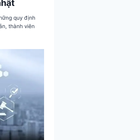
nhật
những quy định
ản, thành viên