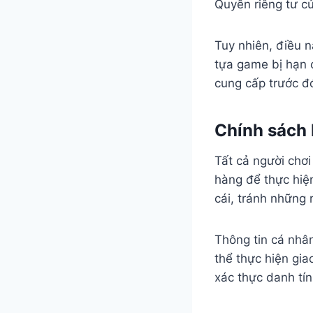
Quyền riêng tư củ
Tuy nhiên, điều 
tựa game bị hạn 
cung cấp trước đó
Chính sách 
Tất cả người chơi
hàng để thực hiệ
cái, tránh những 
Thông tin cá nhâ
thể thực hiện gia
xác thực danh tín