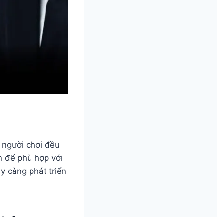
 người chơi đều
n để phù hợp với
y càng phát triển