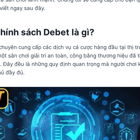
viết ngay sau đây.
hính sách Debet là gì?
 chuyên cung cấp các dịch vụ cá cược hàng đầu tại thị t
ột sân chơi giải trí an toàn, công bằng thương hiệu đã t
ể. Đây đều là những quy định quan trọng mà người chơi 
hủ đầy đủ.