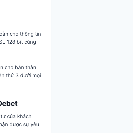
oàn cho thông tin
SL 128 bit cùng
àn cho bản thân
bên thứ 3 dưới mọi
 Debet
 tư của khách
nhận được sự yêu