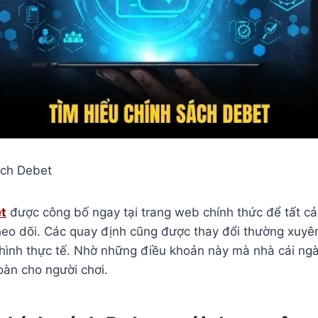
ách Debet
t
được công bố ngay tại trang web chính thức để tất cả
heo dõi. Các quay định cũng được thay đổi thường xuyê
 hình thực tế. Nhờ những điều khoản này mà nhà cái ngà
oàn cho người chơi.