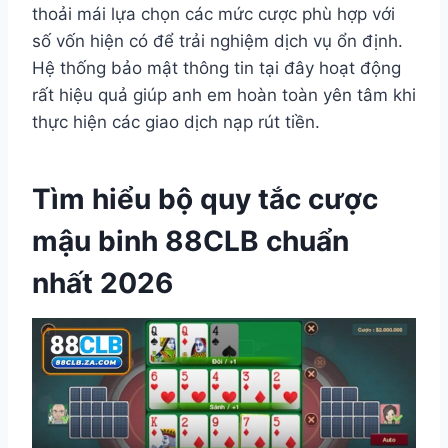
thoải mái lựa chọn các mức cược phù hợp với
số vốn hiện có để trải nghiệm dịch vụ ổn định.
Hệ thống bảo mật thông tin tại đây hoạt động
rất hiệu quả giúp anh em hoàn toàn yên tâm khi
thực hiện các giao dịch nạp rút tiền.
Tìm hiểu bộ quy tắc cược
mậu binh 88CLB chuẩn
nhất 2026