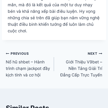
mắn, mà đó là kết quả của một tư duy nhạy
bén và khả năng xếp bài điêu luyện. Hy vọng
những chia sẻ trên đã giúp bạn nắm vững nghệ
thuật điều binh khiển tướng để luôn làm chủ
cuộc chơi.
Điều
PREVIOUS
NEXT
Nổ hũ shbet – Hành
Giới Thiệu V9bet –
hướng
trình chạm jackpot đầy
Nền Tảng Giải Trí
bài
kịch tính và cơ hội
Đẳng Cấp Trực Tuyến
viết
Similar Posts