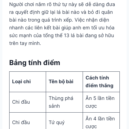
Người chơi nắm rõ thứ tự này sẽ dễ dàng đưa
ra quyết định giữ lại lá bài nào và bỏ đi quân
bài nào trong quá trình xếp. Việc nhận diện
nhanh các liên kết bài giúp anh em tối ưu hóa
sức mạnh của tổng thể 13 lá bài đang sở hữu
trên tay mình.
Bảng tính điểm
Cách tính
Loại chi
Tên bộ bài
điểm thắng
Thùng phá
Ăn 5 lần tiền
Chi đầu
sảnh
cược
Ăn 4 lần tiền
Chi đầu
Tứ quý
cược