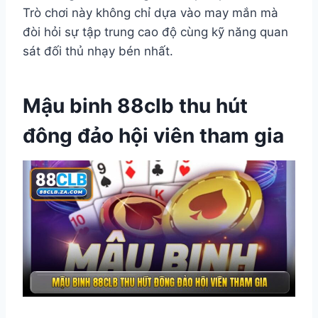
Trò chơi này không chỉ dựa vào may mắn mà
đòi hỏi sự tập trung cao độ cùng kỹ năng quan
sát đối thủ nhạy bén nhất.
Mậu binh 88clb thu hút
đông đảo hội viên tham gia