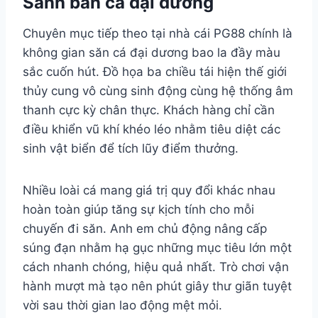
Sảnh bắn cá đại dương
Chuyên mục tiếp theo tại nhà cái PG88 chính là
không gian săn cá đại dương bao la đầy màu
sắc cuốn hút. Đồ họa ba chiều tái hiện thế giới
thủy cung vô cùng sinh động cùng hệ thống âm
thanh cực kỳ chân thực. Khách hàng chỉ cần
điều khiển vũ khí khéo léo nhằm tiêu diệt các
sinh vật biển để tích lũy điểm thưởng.
Nhiều loài cá mang giá trị quy đổi khác nhau
hoàn toàn giúp tăng sự kịch tính cho mỗi
chuyến đi săn. Anh em chủ động nâng cấp
súng đạn nhằm hạ gục những mục tiêu lớn một
cách nhanh chóng, hiệu quả nhất. Trò chơi vận
hành mượt mà tạo nên phút giây thư giãn tuyệt
vời sau thời gian lao động mệt mỏi.