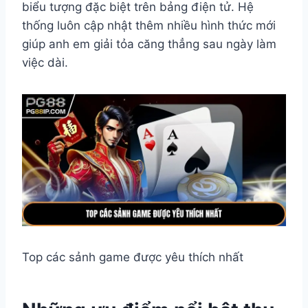
biểu tượng đặc biệt trên bảng điện tử. Hệ
thống luôn cập nhật thêm nhiều hình thức mới
giúp anh em giải tỏa căng thẳng sau ngày làm
việc dài.
Top các sảnh game được yêu thích nhất