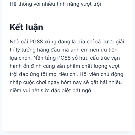
Hệ thống với nhiều tính năng vượt trội
Kết luận
Nhà cái PG88 xứng đáng là địa chỉ cá cược giải
trí lý tưởng hàng đầu mà anh em nên ưu tiên
lựa chọn. Nền tảng PG88 sở hữu cấu trúc vận
hành ổn định cùng sản phẩm chất lượng vượt
trội đáp ứng tốt mọi tiêu chí. Hội viên chủ động
nhập cuộc chơi ngay hôm nay sẽ gặt hái nhiều
niềm vui hết sức đặc biệt bất ngờ.