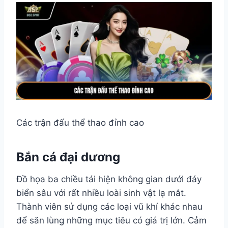
Các trận đấu thể thao đỉnh cao
Bắn cá đại dương
Đồ họa ba chiều tái hiện không gian dưới đáy
biển sâu với rất nhiều loài sinh vật lạ mắt.
Thành viên sử dụng các loại vũ khí khác nhau
để săn lùng những mục tiêu có giá trị lớn. Cảm