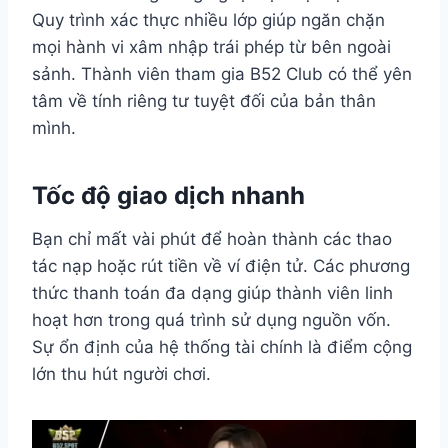
Quy trình xác thực nhiều lớp giúp ngăn chặn
mọi hành vi xâm nhập trái phép từ bên ngoài
sảnh. Thành viên tham gia B52 Club có thể yên
tâm về tính riêng tư tuyệt đối của bản thân
mình.
Tốc độ giao dịch nhanh
Bạn chỉ mất vài phút để hoàn thành các thao
tác nạp hoặc rút tiền về ví điện tử. Các phương
thức thanh toán đa dạng giúp thành viên linh
hoạt hơn trong quá trình sử dụng nguồn vốn.
Sự ổn định của hệ thống tài chính là điểm cộng
lớn thu hút người chơi.