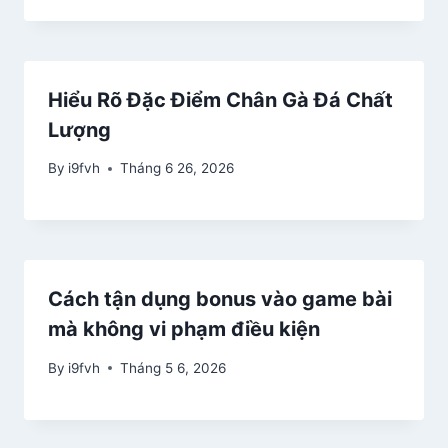
Hiểu Rõ Đặc Điểm Chân Gà Đá Chất
Lượng
By
i9fvh
Tháng 6 26, 2026
Cách tận dụng bonus vào game bài
mà không vi phạm điều kiện
By
i9fvh
Tháng 5 6, 2026