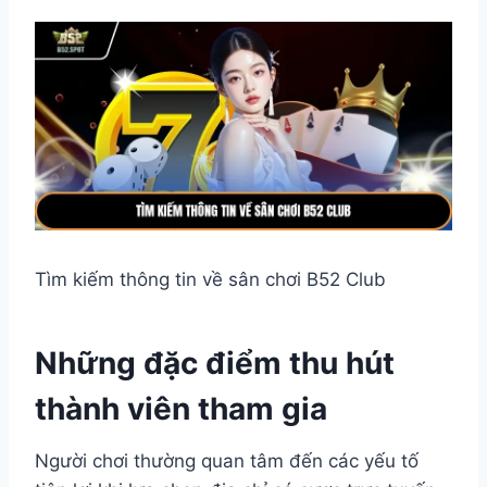
Tìm kiếm thông tin về sân chơi B52 Club
Những đặc điểm thu hút
thành viên tham gia
Người chơi thường quan tâm đến các yếu tố