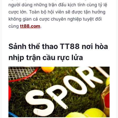
người dùng những trận đấu kịch tính cùng tỷ lệ
cược lớn. Toàn bộ hội viên sẽ được tận hưởng
không gian cá cược chuyên nghiệp tuyệt đối
cùng
tt88.com
.
Sảnh thể thao TT88 nơi hòa
nhịp trận cầu rực lửa