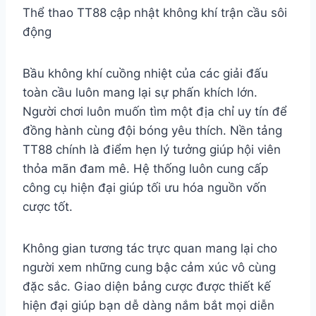
Thể thao TT88 cập nhật không khí trận cầu sôi
động
Bầu không khí cuồng nhiệt của các giải đấu
toàn cầu luôn mang lại sự phấn khích lớn.
Người chơi luôn muốn tìm một địa chỉ uy tín để
đồng hành cùng đội bóng yêu thích. Nền tảng
TT88 chính là điểm hẹn lý tưởng giúp hội viên
thỏa mãn đam mê. Hệ thống luôn cung cấp
công cụ hiện đại giúp tối ưu hóa nguồn vốn
cược tốt.
Không gian tương tác trực quan mang lại cho
người xem những cung bậc cảm xúc vô cùng
đặc sắc. Giao diện bảng cược được thiết kế
hiện đại giúp bạn dễ dàng nắm bắt mọi diễn