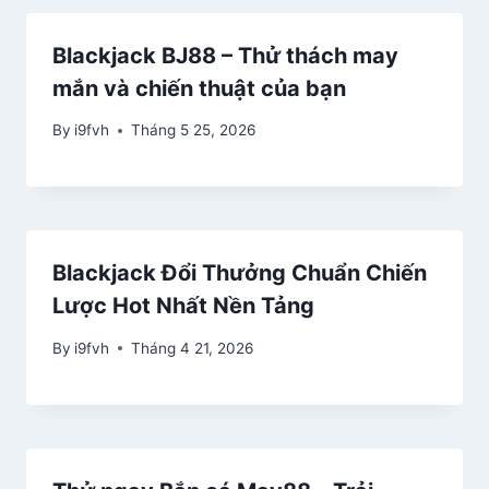
Blackjack BJ88 – Thử thách may
mắn và chiến thuật của bạn
By
i9fvh
Tháng 5 25, 2026
Blackjack Đổi Thưởng Chuẩn Chiến
Lược Hot Nhất Nền Tảng
By
i9fvh
Tháng 4 21, 2026