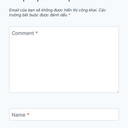
Email của bạn sẽ không được hiển thị công khai.
Các
trường bắt buộc được đánh dấu
*
Comment
*
Name
*