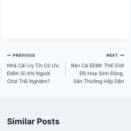
Điều
PREVIOUS
NEXT
Nhà Cái Uy Tín Có Ưu
Bắn Cá EE88: Thế Giới
hướng
Điểm Gì Khi Người
Đồ Hoạ Sinh Động,
bài
Chơi Trải Nghiệm?
Săn Thưởng Hấp Dẫn
viết
Similar Posts