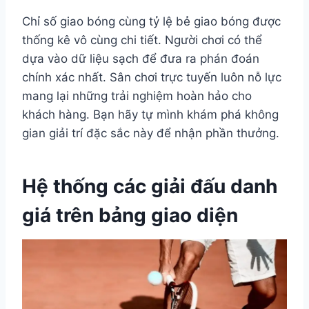
Chỉ số giao bóng cùng tỷ lệ bẻ giao bóng được
thống kê vô cùng chi tiết. Người chơi có thể
dựa vào dữ liệu sạch để đưa ra phán đoán
chính xác nhất. Sân chơi trực tuyến luôn nỗ lực
mang lại những trải nghiệm hoàn hảo cho
khách hàng. Bạn hãy tự mình khám phá không
gian giải trí đặc sắc này để nhận phần thưởng.
Hệ thống các giải đấu danh
giá trên bảng giao diện