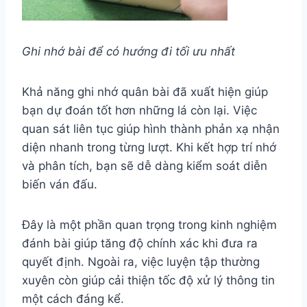
Ghi nhớ bài để có hướng đi tối ưu nhất
Khả năng ghi nhớ quân bài đã xuất hiện giúp
bạn dự đoán tốt hơn những lá còn lại. Việc
quan sát liên tục giúp hình thành phản xạ nhận
diện nhanh trong từng lượt. Khi kết hợp trí nhớ
và phân tích, bạn sẽ dễ dàng kiểm soát diễn
biến ván đấu.
Đây là một phần quan trọng trong kinh nghiệm
đánh bài giúp tăng độ chính xác khi đưa ra
quyết định. Ngoài ra, việc luyện tập thường
xuyên còn giúp cải thiện tốc độ xử lý thông tin
một cách đáng kể.