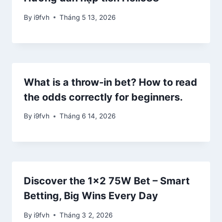
By
i9fvh
Tháng 5 13, 2026
What is a throw-in bet? How to read
the odds correctly for beginners.
By
i9fvh
Tháng 6 14, 2026
Discover the 1×2 75W Bet – Smart
Betting, Big Wins Every Day
By
i9fvh
Tháng 3 2, 2026