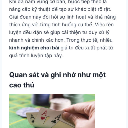
Khi đã nắm vững cơ bản, bước tiếp theo là
nâng cấp kỹ thuật để tạo sự khác biệt rõ rệt.
Giai đoạn này đòi hỏi sự linh hoạt và khả năng
thích ứng với từng tình huống cụ thể. Việc rèn
luyện đều đặn sẽ giúp cải thiện tư duy xử lý
nhanh và chính xác hơn. Trong thực tế, nhiều
kinh nghiệm chơi bài
giá trị đều xuất phát từ
quá trình luyện tập này.
Quan sát và ghi nhớ như một
cao thủ