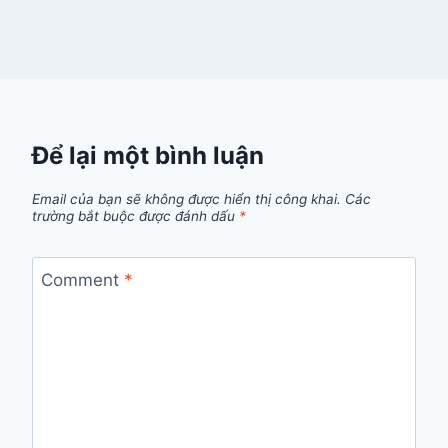
Để lại một bình luận
Email của bạn sẽ không được hiển thị công khai.
Các
trường bắt buộc được đánh dấu
*
Comment
*