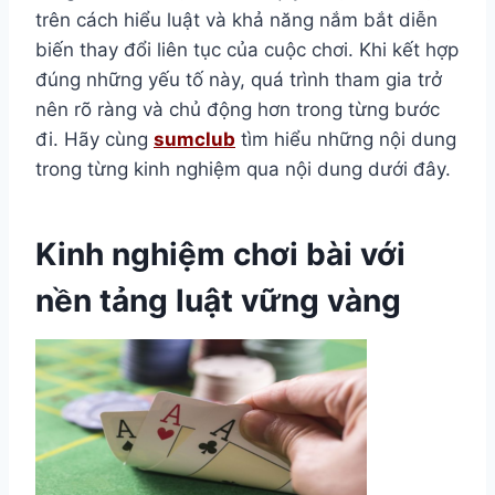
trên cách hiểu luật và khả năng nắm bắt diễn
biến thay đổi liên tục của cuộc chơi. Khi kết hợp
đúng những yếu tố này, quá trình tham gia trở
nên rõ ràng và chủ động hơn trong từng bước
đi. Hãy cùng
sumclub
tìm hiểu những nội dung
trong từng kinh nghiệm qua nội dung dưới đây.
Kinh nghiệm chơi bài với
nền tảng luật vững vàng