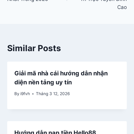
Cao
viết
Similar Posts
Giải mã nhà cái hướng dẫn nhận
diện nền tảng uy tín
By
i9fvh
Tháng 3 12, 2026
Hướng dẫn nạp tiền Hello88