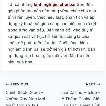
Tất cả những
kinh nghiệm chơi bài
trên đều
góp phần tạo nên nền tảng vững chắc cho quá
trình rèn luyện. Việc hiểu luật, phân tích và áp
dụng kỹ thuật sẽ giúp nâng cao hiệu quả rõ rệt
trong từng ván đấu. Bên cạnh đó, việc duy trì
sự quan sát và học hỏi liên tục cũng là chìa
khóa để phát triển lâu dài. Cuối cùng, kinh
nghiệm đánh bài sẽ trở nên giá trị hơn khi bạn
áp dụng linh hoạt, giúp mỗi ván đấu trở nên
hiệu quả hơn.
Điều
PREVIOUS
NEXT
Chính Sách Debet –
Live Casino Hitclub –
hướng
Những Quy Định Mới
Hệ Thống Casino Giải
bài
Nhất Trong 2026
Trí Trực Tuyến Đỉnh